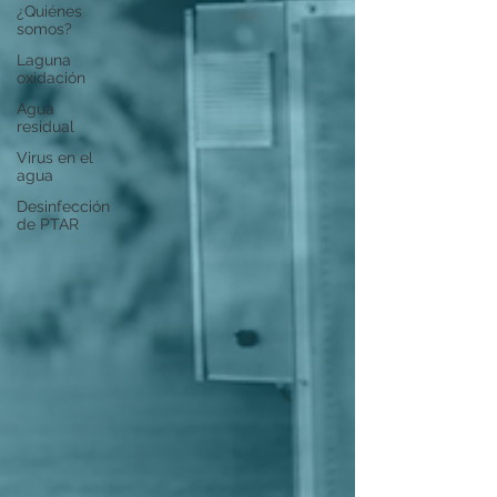
¿Quiénes
somos?
Laguna
oxidación
Agua
residual
Virus en el
agua
Desinfección
de PTAR