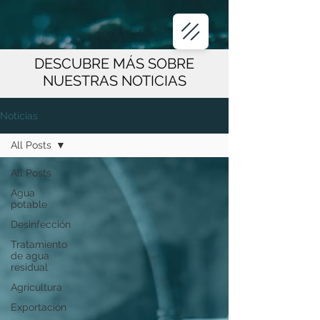
DESCUBRE MÁS SOBRE
NUESTRAS NOTICIAS
Noticias
All Posts
All Posts
Agua
potable
Desinfección
Tratamiento
de agua
residual
Agricultura
Exportación