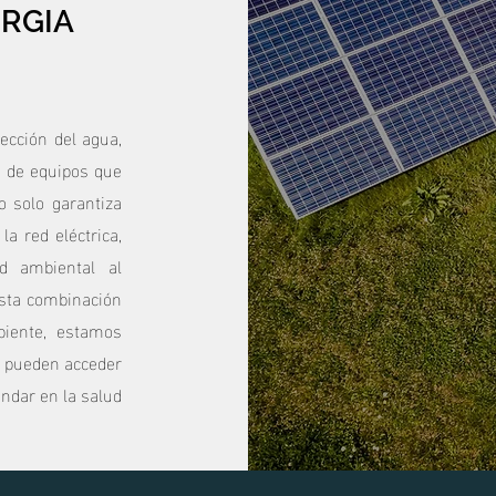
RGIA
ección del agua,
a de equipos que
o solo garantiza
la red eléctrica,
d ambiental al
esta combinación
biente, estamos
 pueden acceder
ndar en la salud