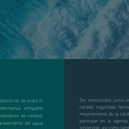
poclorito de sodio in
Ser reconocidos como em
calidad, seguridad, tecno
alternativa, amigable
mejoramiento de la calid
tándares de calidad,
participar en la agenda
 saneamiento del agua
sostenible, así como tamb