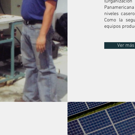
(Organizaci
Panamericana 
niveles casero
Como la segu
equipos produc
Ver más