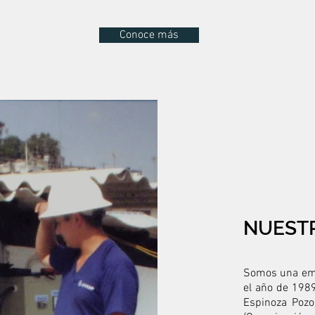
Conoce más
NUESTR
Somos una emp
el año de 198
Espinoza Poz