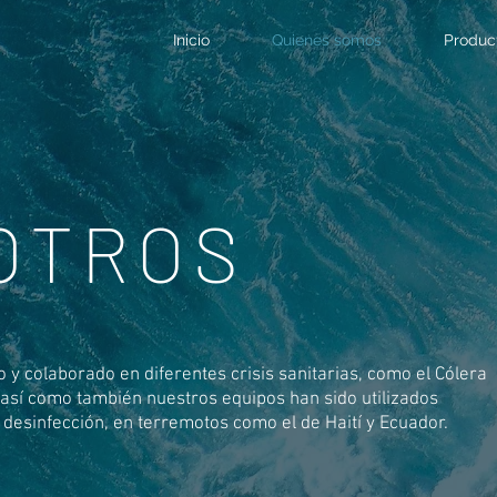
Inicio
Quienes somos
Produc
Inicio
Quienes somos
Produc
OTROS
y colaborado en diferentes crisis sanitarias, como el Cólera
así como también nuestros equipos han sido utilizados
desinfección, en terremotos como el de Haití y Ecuador.​