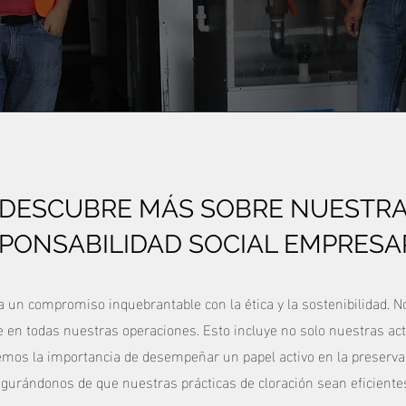
DESCUBRE MÁS SOBRE NUESTR
PONSABILIDAD SOCIAL EMPRESA
 un compromiso inquebrantable con la ética y la sostenibilidad. N
e en todas nuestras operaciones. Esto incluye no solo nuestras ac
emos la importancia de desempeñar un papel activo en la preserva
segurándonos de que nuestras prácticas de cloración sean eficient