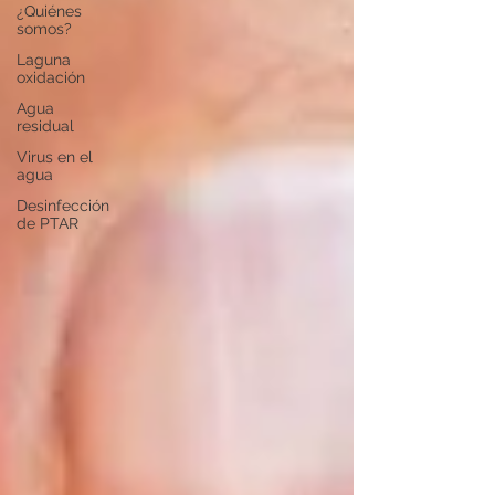
¿Quiénes
somos?
Laguna
oxidación
Agua
residual
Virus en el
agua
Desinfección
de PTAR