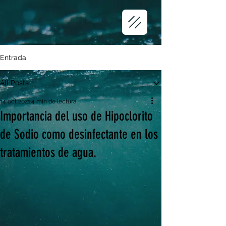
Entrada
All Posts
14 oct 2021
4 min de lectura
Importancia del uso de Hipoclorito
de Sodio como desinfectante en los
tratamientos de agua.