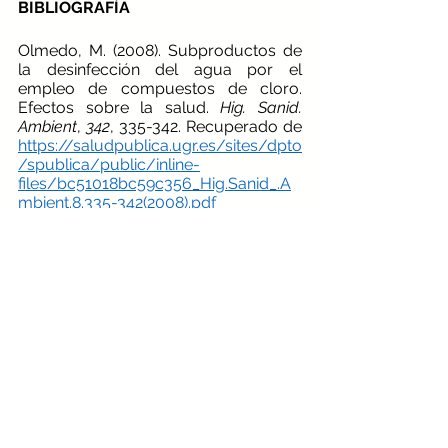
BIBLIOGRAFÍA
Olmedo, M. (2008). Subproductos de 
la desinfección del agua por el 
empleo de compuestos de cloro. 
Efectos sobre la salud. 
Hig. Sanid. 
Ambient
, 
342
, 335-342. Recuperado de 
https://saludpublica.ugr.es/sites/dpto
/spublica/public/inline-
files/bc51018bc59c356_Hig.Sanid_.A
mbient.8.335-342(2008).pdf
Alvarez Cedeño, J. F. (2020). Propuesta 
de diseño para el tratamiento de 
aguas residuales para la UCSG-FETD 
utilizando un sistema embebido que 
permita determinar la cantidad de 
cloro, pH y sólidos en suspensión. 
Recuperado de: 
http://201.159.223.180/handle/3317/1
4321
Quirós, F. R. (2005). Desinfección del 