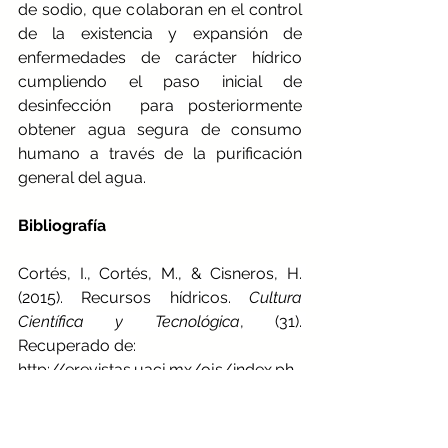
de sodio, que colaboran en el control 
de la existencia y expansión de 
enfermedades de carácter hídrico 
cumpliendo el paso inicial de 
desinfección  para posteriormente 
obtener agua segura de consumo 
humano a través de la purificación 
general del agua. 
Bibliografía
Cortés, I., Cortés, M., & Cisneros, H. 
(2015). Recursos hídricos. 
Cultura 
Científica y Tecnológica
, (31). 
Recuperado de:
http://erevistas.uacj.mx/ojs/index.ph
p/culcyt/article/view/344
Costa, A., Teixeira, C., Silva, C., Do 