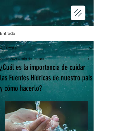
Entrada
All Posts
27 dic 2021
4 min de lectura
¿Cuál es la importancia de cuidar
las Fuentes Hídricas de nuestro país
y cómo hacerlo?