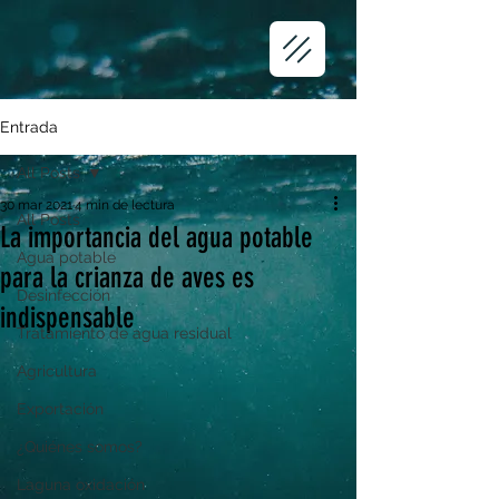
Entrada
All Posts
30 mar 2021
4 min de lectura
All Posts
La importancia del agua potable
Agua potable
para la crianza de aves es
Desinfección
indispensable
Tratamiento de agua residual
Agricultura
Exportación
¿Quiénes somos?
Laguna oxidación