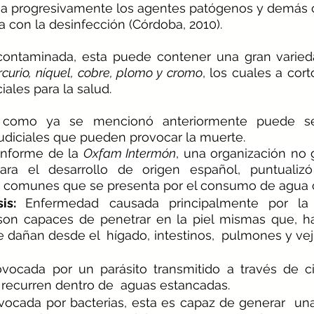
mina progresivamente los agentes patógenos y demás 
a con la desinfección (Córdoba, 2010). 
contaminada, esta puede contener una gran varied
curio, níquel, cobre, plomo y cromo
, los cuales a cort
iales para la salud.
e, como ya se mencionó anteriormente puede ser
diciales que pueden provocar la muerte.
informe de la 
Oxfam Intermón
, una organización no
ra el desarrollo de origen español, puntualizó
comunes que se presenta por el consumo de agua 
is: 
Enfermedad causada principalmente por la 
son capaces de penetrar en la piel mismas que, h
 dañan desde el  hígado, intestinos,  pulmones y veji
ovocada por un parásito transmitido a través de ci
recurren dentro de  aguas estancadas.
vocada por bacterias, esta es capaz de generar  una 