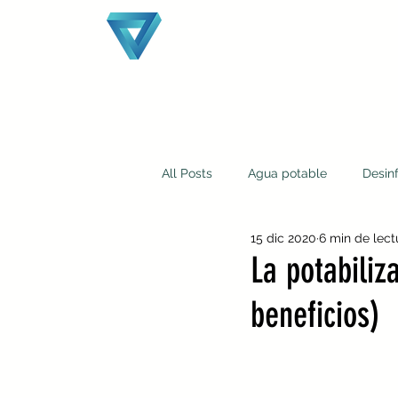
All Posts
Agua potable
Desin
15 dic 2020
6 min de lect
¿Quiénes somos?
Laguna oxi
La potabiliz
beneficios)