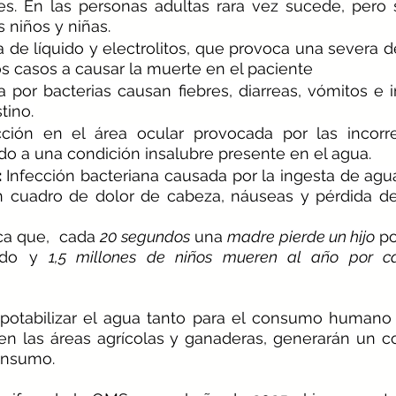
es. En las personas adultas rara vez sucede, pero s
s niños y niñas.
a de líquido y electrolitos, que provoca una severa de
s casos a causar la muerte en el paciente
 por bacterias causan fiebres, diarreas, vómitos e i
tino.
cción en el área ocular provocada por las incorrec
do a una condición insalubre presente en el agua.
:
 Infección bacteriana causada por la ingesta de agu
 cuadro de dolor de cabeza, náuseas y pérdida de a
ca que,  
cada 
20 segundos
 una 
madre pierde un hijo
 po
ndo y 
1,5 millones de niños mueren al año por c
 potabilizar el agua tanto para el consumo humano
 las áreas agrícolas y ganaderas, generarán un co
onsumo.