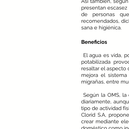
Así también, según 
presentan escasez 
de personas que
recomendados, dich
sana e higiénica.
Beneficios
El agua es vida, p
potabilizada prov
resaltar el aspecto 
mejora el sistema
migrañas, entre mu
 Según la OMS, la correcta hidratación involucra un consumo de 2 a 3 litros de agua 
diariamente, aunqu
tipo de actividad fís
Clorid S.A, propo
crear mediante elec
doméstico como ind