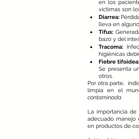
en los pacient
víctimas son lo
Diarrea: 
Pérdid
lleva en alguno
Tifus:
 Generada
bazo y del intes
Tracoma:
 Infe
higiénicas debi
Fiebre tifoidea
Se presenta un
otros.
Por otra parte,  
indi
limpia en el mu
contaminada.
La importancia de
adecuado manejo en
en productos de c