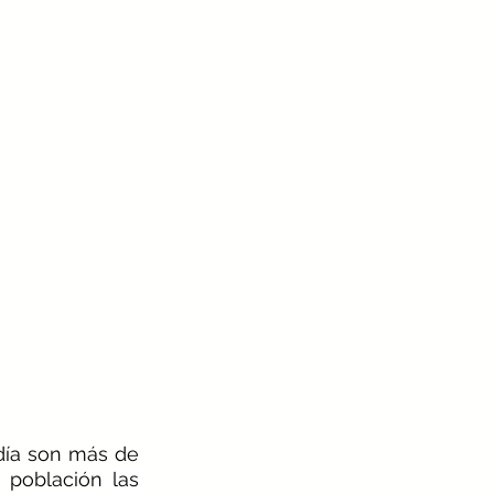
(ONU), hoy en día son más de 
 población
 las 