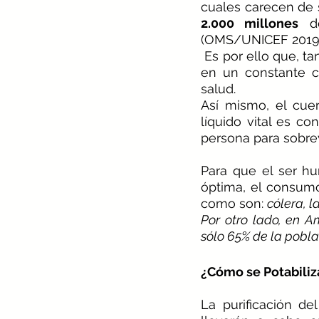
2.000 millones
 d
(OMS/UNICEF 2019)
 Es por ello que, tanto los países de Oriente Medio y del norte de África, se encuentran 
en un constante co
salud.
Así mismo, el cue
líquido vital es c
persona para sobrev
Para que el ser h
óptima, el consumo
como son: 
cólera, la
Por otro lado, en A
sólo 65% de la pobla
¿Cómo se Potabiliz
La purificación d