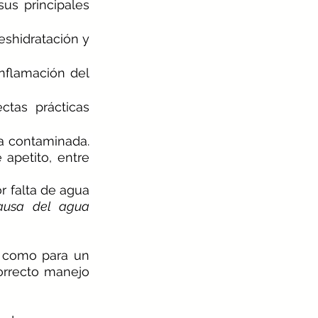
us principales 
shidratación y 
nflamación del 
tas prácticas 
a contaminada. 
petito, entre 
r falta de agua 
ausa del agua 
 como para un 
rrecto manejo 