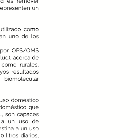
ad es remover 
representen un 
utilizado como 
en uno de los 
e por OPS/OMS 
ud), acerca de 
como rurales, 
yos resultados 
biomolecular 
 uso doméstico 
doméstico que 
L
, son capaces 
a a un uso de 
estina a un uso 
itros diarios, 