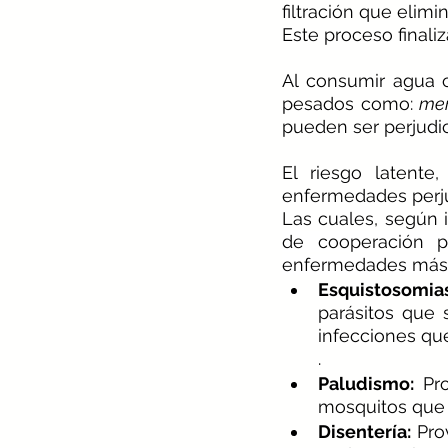
filtración que eli
Este proceso finaliz
Al consumir agua 
pesados como: 
mer
pueden ser perjudic
El riesgo latent
enfermedades perju
Las cuales, según 
de cooperación pa
enfermedades más 
Esquistosomias
parásitos que 
infecciones que
.
Paludismo:
 Pr
mosquitos que 
Disentería:
 Pro