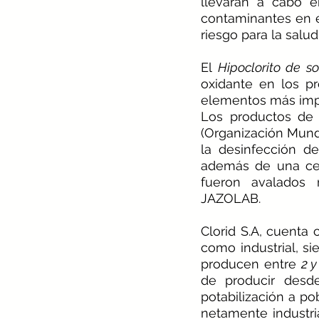
llevarán a cabo e
contaminantes en e
riesgo para la salu
El 
Hipoclorito de so
oxidante en los pr
elementos más impo
Los productos de 
(Organización Mundi
la desinfección d
además de una certi
fueron avalados 
JAZOLAB.
Clorid S.A, cuenta
como industrial, si
producen entre 
2 y
de producir desde
potabilización a p
netamente industria