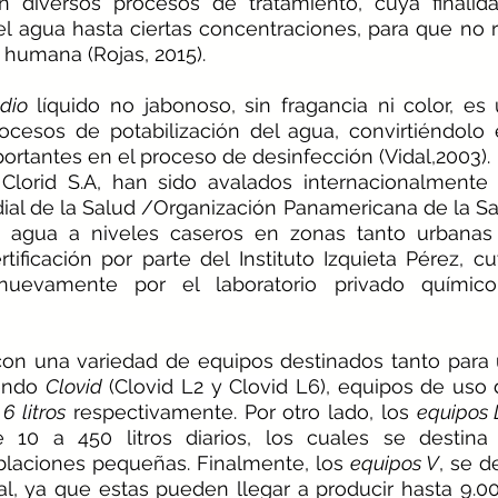
n diversos procesos de tratamiento, cuya finalid
l agua hasta ciertas concentraciones, para que no 
d humana (Rojas, 2015).
dio
 líquido no jabonoso, sin fragancia ni color, es 
ocesos de potabilización del agua, convirtiéndolo 
rtantes en el proceso de desinfección (Vidal,2003).
Clorid S.A, han sido avalados internacionalment
al de la Salud /Organización Panamericana de la Sal
e agua a niveles caseros en zonas tanto urbanas 
ficación por parte del Instituto Izquieta Pérez, cu
nuevamente por el laboratorio privado químico 
 con una variedad de equipos destinados tanto para
endo 
Clovid
 (
Clovid L2 y Clovid L6)
, equipos de uso 
 6 litros
 respectivamente. Por otro lado, los 
equipos 
 10 a 450 litros diarios, los cuales se destin
oblaciones pequeñas. Finalmente, los 
equipos V
, se d
l, ya que estas pueden llegar a producir hasta 9.000 l