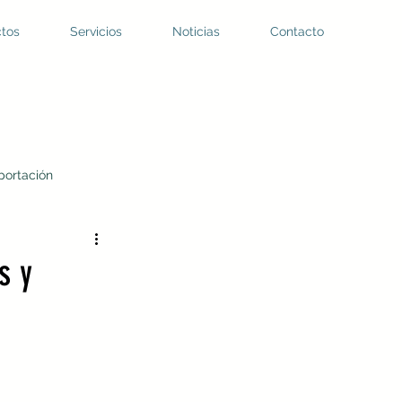
tos
Servicios
Noticias
Contacto
portación
 de PTAR
s y