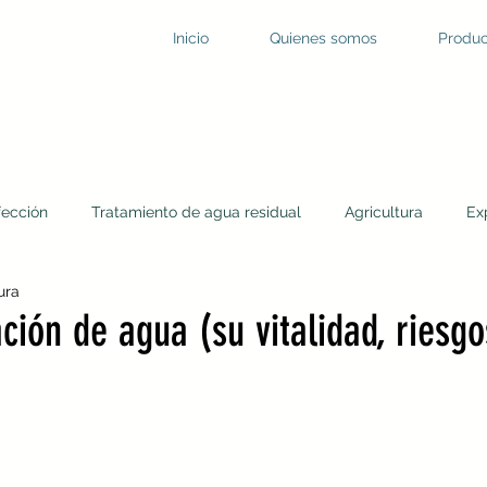
Inicio
Quienes somos
Produc
fección
Tratamiento de agua residual
Agricultura
Ex
ura
dación
Agua residual
Virus en el agua
Desinfección
ación de agua (su vitalidad, riesgo