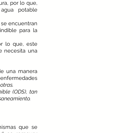
cuales carecen de servicios de saneamiento gestionados de forma segura, por lo que, 
agua potable 
ndible para la 
 lo que, este 
 necesita una 
de una manera 
e enfermedades 
 otras.
ible (ODS), tan 
 saneamiento.
mismas que se 