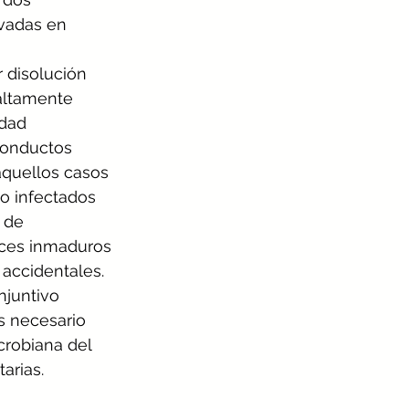
vadas en 
 disolución 
altamente 
idad
conductos 
aquellos casos 
do infectados 
 de 
pices inmaduros
accidentales. 
njuntivo 
s necesario 
crobiana del 
arias.