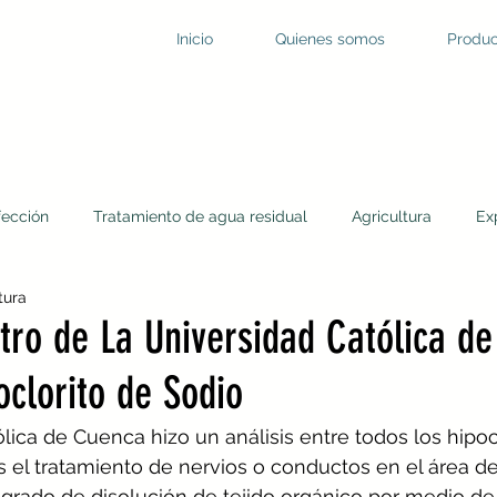
Inicio
Quienes somos
Produc
fección
Tratamiento de agua residual
Agricultura
Ex
tura
dación
Agua residual
Virus en el agua
Desinfección
itro de La Universidad Católica d
oclorito de Sodio
lica de Cuenca hizo un análisis entre todos los hipoc
s el tratamiento de nervios o conductos en el área d
grado de disolución de tejido orgánico por medio de