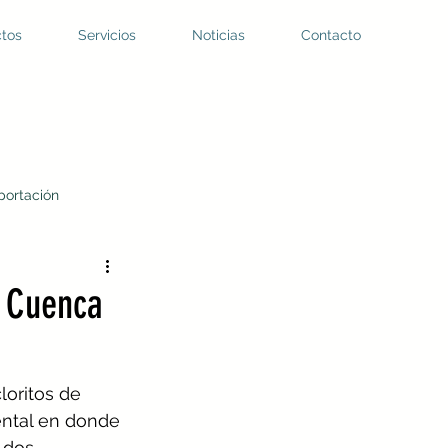
tos
Servicios
Noticias
Contacto
portación
 de PTAR
e Cuenca
loritos de 
ental en donde 
 dos 