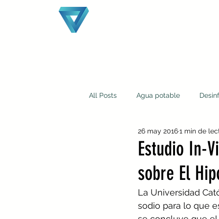
All Posts
Agua potable
Desin
26 may 2016
1 min de lec
¿Quiénes somos?
Laguna oxi
Estudio In-V
sobre El Hip
La Universidad Cató
sodio para lo que e
se concluye que el 