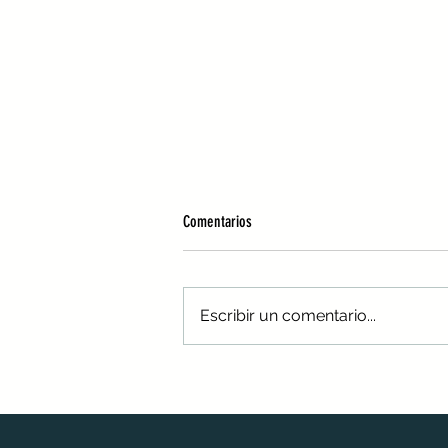
Comentarios
Escribir un comentario...
Reducción de olores en tu PTAR con la
Aplicación de Cloro: ¿Por Qué Es la
Mejor Opción?