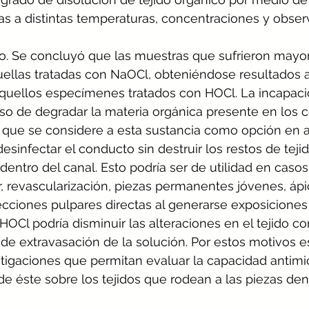
as a distintas temperaturas, concentraciones y obser
o. Se concluyó que las muestras que sufrieron mayor
uellas tratadas con NaOCl, obteniéndose resultados 
quellos especímenes tratados con HOCl. La incapac
so de degradar la materia orgánica presente en los 
e que se considere a esta sustancia como opción en 
esinfectar el conducto sin destruir los restos de teji
entro del canal. Esto podría ser de utilidad en casos
r, revascularización, piezas permanentes jóvenes, á
cciones pulpares directas al generarse exposiciones 
HOCl podría disminuir las alteraciones en el tejido co
 de extravasación de la solución. Por estos motivos e
tigaciones que permitan evaluar la capacidad antimi
de éste sobre los tejidos que rodean a las piezas dent