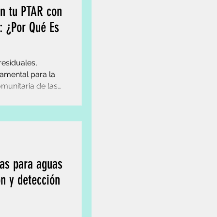
en tu PTAR con
o: ¿Por Qué Es
residuales,
damental para la
omunitaria de las
ras para aguas
ón y detección
tres décadas con