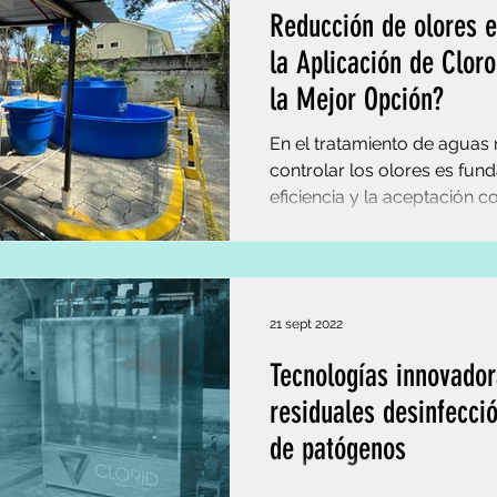
Reducción de olores 
la Aplicación de Clor
la Mejor Opción?
En el tratamiento de aguas 
controlar los olores es fun
eficiencia y la aceptación c
PTAR.
21 sept 2022
Tecnologías innovado
residuales desinfecci
de patógenos
Clorid SA. durante más de 