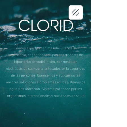
Somos expertos con más de 33 años de
experiencia, en fabricar equipos generadores de
hipoclorito de sodio in situ, por medio de
electrólisis de salmuera, enfocados en la seguridad
de las personas. Conocemos y aplicamos las
mejores soluciones a problemas en los sistemas de
agua y desinfección. Sistema calificado por los
organismos internacionales y nacionales de salud