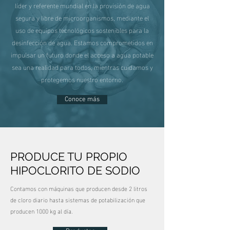
líder y referente mundial en la provisión de agua
segura y libre de microorganismos, mediante el
uso de equipos tecnológicos sostenibles para la
desinfección de agua. Estamos comprometidos en
impulsar un futuro donde el acceso a agua potable
sea una realidad para todos, mientras cuidamos y
protegemos nuestro entorno.
Conoce más
PRODUCE TU PROPIO
HIPOCLORITO DE SODIO
Contamos con máquinas que producen desde 2 litros
de cloro diario hasta sistemas de potabilización que
producen 1000 kg al día.