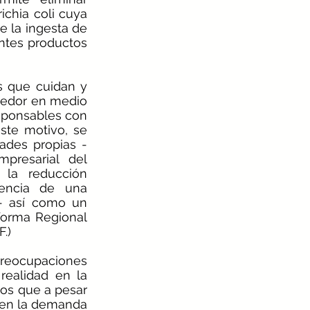
chia coli cuya 
 la ingesta de 
ntes productos 
 que cuidan y 
dedor en medio 
ponsables con 
te motivo, se 
des propias - 
resarial del 
la reducción 
encia de una 
- así como un 
forma Regional 
.)
preocupaciones 
ealidad en la 
os que a pesar 
 en la demanda 