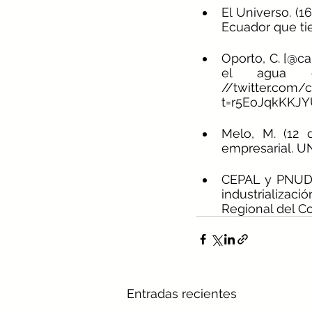
El Universo. (1
Ecuador que tie
Oporto, C. [@ca
el agua de
//twitter.com/
t=r5EoJqkKKJY
Melo, M. (12 
empresarial. 
CEPAL y PNUD (s
industrializac
Regional del C
Entradas recientes