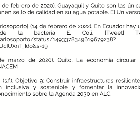
6 de febrero de 2020). Guayaquil y Quito son las únic
nen sello de calidad en su agua potable. El Universo
rlosoporto] (14 de febrero de 2022). En Ecuador hay u
 la bacteria E. Coli. [Tweet] Twitt
carlosoporto/status/1493378349619679238?
UcIUXnT_Ido&s=19
de marzo de 2020). Quito. La economía circular 
UNACEM 
.f.). Objetivo 9: Construir infraestructuras resilient
ión inclusiva y sostenible y fomentar la innovació
onocimiento sobre la Agenda 2030 en ALC. 