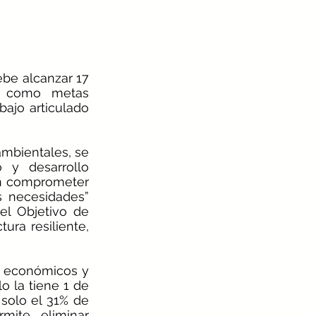
be alcanzar 17 
en como metas 
ajo articulado 
bientales, se 
y desarrollo 
in comprometer 
 necesidades” 
l Objetivo de 
ra resiliente, 
s económicos y 
 la tiene 1 de 
solo el 31% de 
ite eliminar 