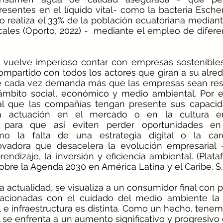
sentes en el líquido vital- como la bacteria Escheri
lo realiza el 33% de la población ecuatoriana mediante
ales (Oporto, 2022) -  mediante el empleo de difere
 vuelve imperioso contar con empresas sostenibles
ompartido con todos los actores que giran a su alre
 cada vez demanda más que las empresas sean res
ámbito social, económico y medio ambiental. Por es
l que las compañías tengan presente sus capacida
 actuación en el mercado o en la cultura emp
- para que así eviten perder oportunidades en 
mo la falta de una estrategia digital o la car
novadora que desacelera la evolución empresarial 
endizaje, la inversión y eficiencia ambiental. (Plata
bre la Agenda 2030 en América Latina y el Caribe. S.F
a actualidad, se visualiza a un consumidor final con 
lacionadas con el cuidado del medio ambiente la r
 e infraestructura es distinta. Como un hecho, tenem
 se enfrenta a un aumento significativo y progresivo