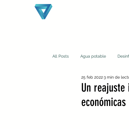
All Posts
Agua potable
Desin
25 feb 2022
3 min de lect
¿Quiénes somos?
Laguna oxi
Un reajuste 
económicas 