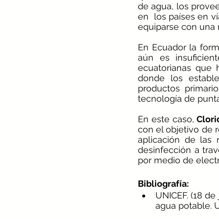
de agua, los prove
en  los países en v
equiparse con una m
En Ecuador la form
aún es insuficien
ecuatorianas que 
donde los establ
productos primari
tecnología de punt
En este caso, 
Clori
con el objetivo de 
aplicación de las
desinfección a trav
por medio de electr
Bibliografía: 
UNICEF. (18 de 
agua potable. 