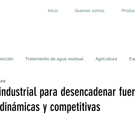
Inicio
Quienes somos
Produc
fección
Tratamiento de agua residual
Agricultura
Ex
ura
dación
Agua residual
Virus en el agua
Desinfección
industrial para desencadenar fue
dinámicas y competitivas