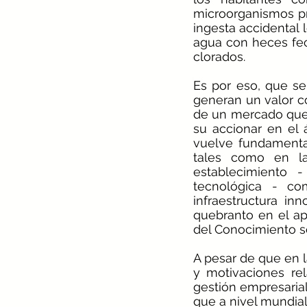
microorganismos pre
ingesta accidental 
agua con heces fec
clorados. 
Es por eso, que se
generan un valor c
de un mercado que
su accionar en el 
vuelve fundamenta
tales como en la
establecimiento 
tecnológica - co
infraestructura in
quebranto en el apr
del Conocimiento so
A pesar de que en l
y motivaciones re
gestión empresarial
que a nivel mundial