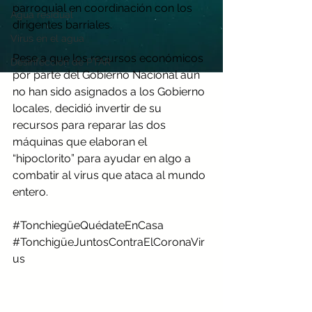
parroquial en coordinación con los 
Agua residual
dirigentes barriales. 
Virus en el agua
Pese a que los recursos económicos 
Desinfección de PTAR
por parte del Gobierno Nacional aún 
no han sido asignados a los Gobierno 
locales, decidió invertir de su 
recursos para reparar las dos 
máquinas que elaboran el 
“hipoclorito” para ayudar en algo a 
combatir al virus que ataca al mundo 
entero.
#TonchiegüeQuédateEnCasa
#TonchigüeJuntosContraElCoronaVir
us